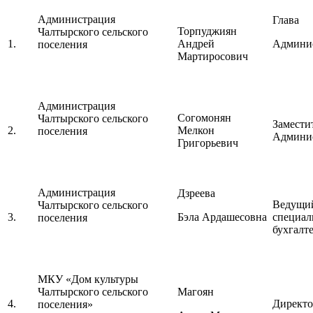
Администрация
Глава
Торпуджиян
Чалтырского сельского
1.
Андрей
Админи
поселения
Мартиросович
Администрация
Согомонян
Чалтырского сельского
Замести
2.
Мелкон
поселения
Админи
Григорьевич
Администрация
Дзреева
Ведущи
Чалтырского сельского
3.
Бэла Ардашесовна
специал
поселения
бухгалт
МКУ «Дом культуры
Чалтырского сельского
Магоян
4.
Директо
поселения»